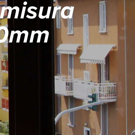
 misura
10mm