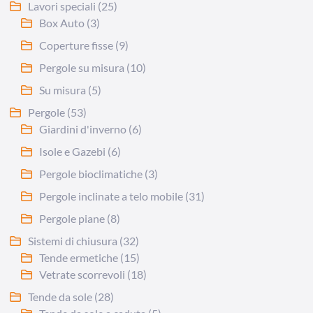
Lavori speciali
(25)
Box Auto
(3)
Coperture fisse
(9)
Pergole su misura
(10)
Su misura
(5)
Pergole
(53)
Giardini d'inverno
(6)
Isole e Gazebi
(6)
Pergole bioclimatiche
(3)
Pergole inclinate a telo mobile
(31)
Pergole piane
(8)
Sistemi di chiusura
(32)
Tende ermetiche
(15)
Vetrate scorrevoli
(18)
Tende da sole
(28)