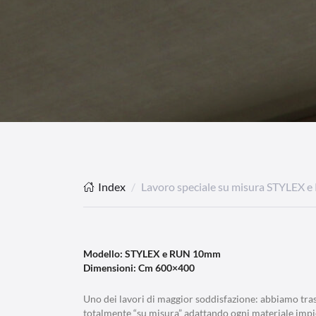
Index
Lavoro speciale su misura STYLEX
Modello: STYLEX e RUN 10mm
Dimensioni: Cm 600×400
Uno dei lavori di maggior soddisfazione: abbiamo tra
totalmente “su misura” adattando ogni materiale impi