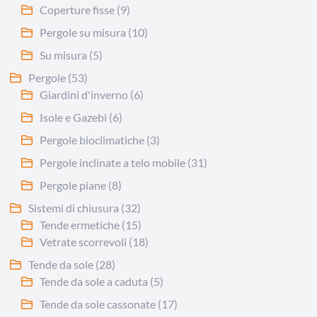
Coperture fisse
(9)
Pergole su misura
(10)
Su misura
(5)
Pergole
(53)
Giardini d'inverno
(6)
Isole e Gazebi
(6)
Pergole bioclimatiche
(3)
Pergole inclinate a telo mobile
(31)
Pergole piane
(8)
Sistemi di chiusura
(32)
Tende ermetiche
(15)
Vetrate scorrevoli
(18)
Tende da sole
(28)
Tende da sole a caduta
(5)
Tende da sole cassonate
(17)