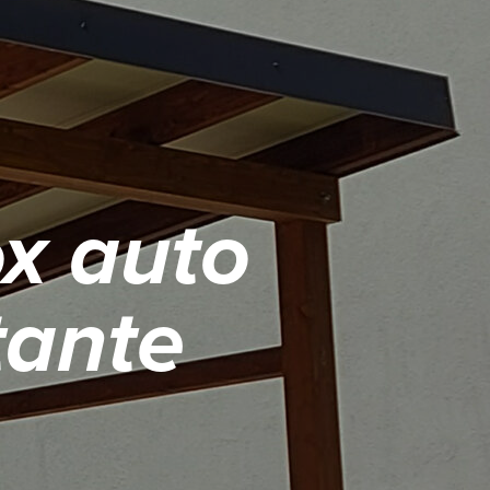
ox auto
tante