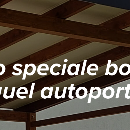
 speciale b
uel autopor