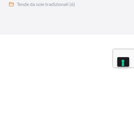
Tende da sole tradizionali
(6)
sa categoria