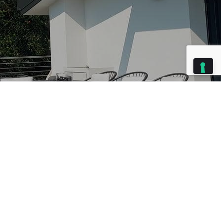
Index
Giugno 25,
Quanto costa installare una pergola o
2026
una tenda da sole?
Proteggere il tuo spazio esterno dal sole non è solo una
questione di comfort: è un investimento che valorizza la
tua casa e migliora quotidianamente la qualità della vita.
Ma la domanda che tutti si pongono è:
quanto costa