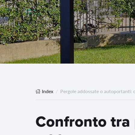
Index
Pergole addossate o autoportanti: qu
Confronto tra