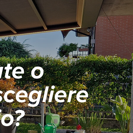
te o
scegliere
io?