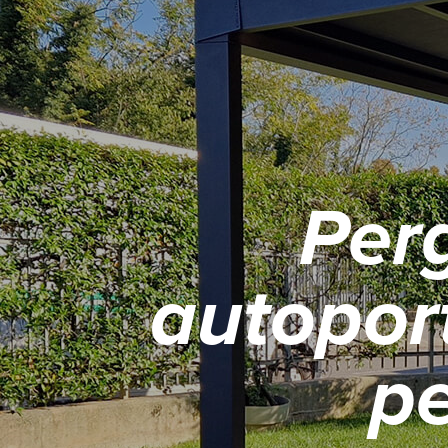
Per
autoport
pe