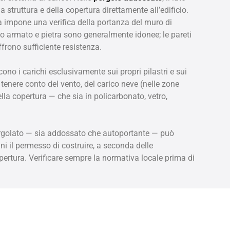
 struttura e della copertura direttamente all’edificio.
a impone una verifica della portanza del muro di
to armato e pietra sono generalmente idonee; le pareti
ffrono sufficiente resistenza.
iscono i carichi esclusivamente sui propri pilastri e sui
e tenere conto del vento, del carico neve (nelle zone
lla copertura — che sia in policarbonato, vetro,
pergolato — sia addossato che autoportante — può
i il permesso di costruire, a seconda delle
opertura. Verificare sempre la normativa locale prima di
tendono a uniformarsi meglio allo stile dell’abitazione,