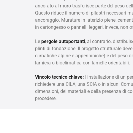
ancorato al muro trasferisce parte del peso della
Questo riduce il numero di pilastri necessari m
ancoraggio. Murature in laterizio piene, cemen
in cartongesso o pannelli leggeri, invece, non o
Le
pergole autoportanti
, al contrario, distribu
plinti di fondazione. Il progetto strutturale dev
climatiche alpine e appenniniche) e del peso de
lamiera o bioclimatica con lamelle orientabili.
Vincolo tecnico chiave:
l’installazione di un 
richiedere una CILA, una SCIA o in alcuni Comun
dimensioni, dei materiali e della presenza di c
procedere.
Impatto estetico
Dal punto di vista visivo, le
pergole addossate