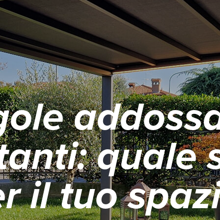
gole addossa
anti: quale 
r il tuo spaz