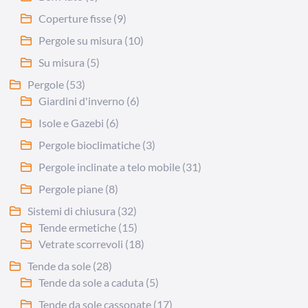
Coperture fisse
(9)
Pergole su misura
(10)
Su misura
(5)
Pergole
(53)
Giardini d'inverno
(6)
Isole e Gazebi
(6)
Pergole bioclimatiche
(3)
Pergole inclinate a telo mobile
(31)
Pergole piane
(8)
Sistemi di chiusura
(32)
Tende ermetiche
(15)
Vetrate scorrevoli
(18)
Tende da sole
(28)
Tende da sole a caduta
(5)
Tende da sole cassonate
(17)