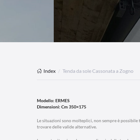
Index
Tenda da sole Cassonata a Zogno
Modello: ERMES
Dimensioni: Cm 350×175
Le situazioni sono molteplici, non sempre è possibile 
trovare delle valide alternative.