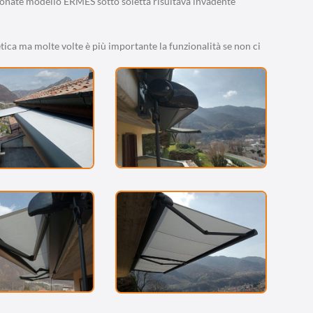
ssonate modello ERMES sotto soletta risultava invadente
tetica ma molte volte è più importante la funzionalità se non ci