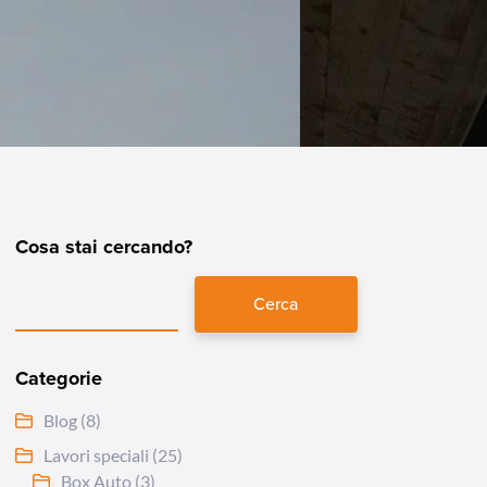
Cosa stai cercando?
Cerca
Categorie
Blog
(8)
Lavori speciali
(25)
Box Auto
(3)