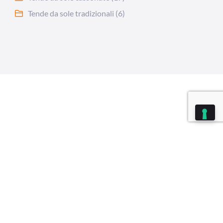
Tende da sole tradizionali
(6)
sa categoria