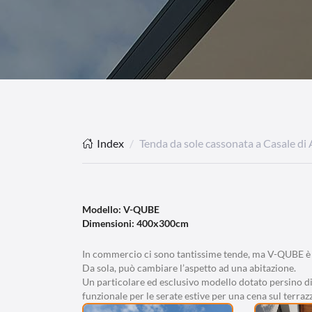
Index
Tenda da sole cassonata a Casale di 
Modello: V-QUBE
Dimensioni: 400x300cm
In commercio ci sono tantissime tende, ma V-QUBE è una
Da sola, può cambiare l’aspetto ad una abitazione.
Un particolare ed esclusivo modello dotato persino di
funzionale per le serate estive per una cena sul terraz