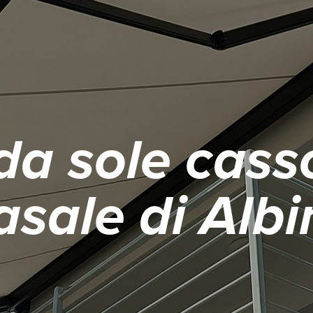
da sole cass
asale di Albi