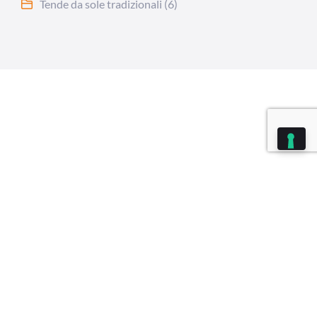
Tende da sole tradizionali
(6)
sa categoria