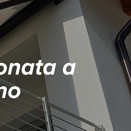
onata a
no