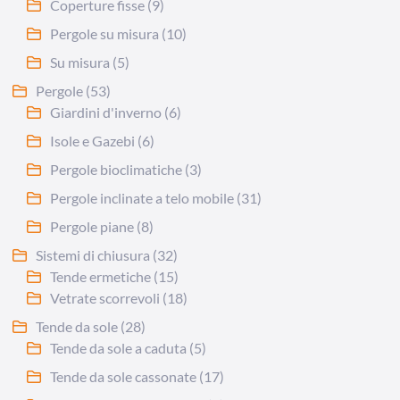
Coperture fisse
(9)
Pergole su misura
(10)
Su misura
(5)
Pergole
(53)
Giardini d'inverno
(6)
Isole e Gazebi
(6)
Pergole bioclimatiche
(3)
Pergole inclinate a telo mobile
(31)
Pergole piane
(8)
Sistemi di chiusura
(32)
Tende ermetiche
(15)
Vetrate scorrevoli
(18)
Tende da sole
(28)
Tende da sole a caduta
(5)
Tende da sole cassonate
(17)