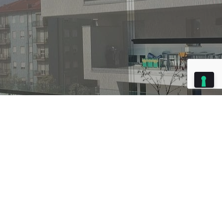
Index
Tenda da sole a caduta a Bergamo
Aprile 22, 2024
Modello: SCREENY GC
Dimensioni: Cm 390×300
Condominio di concezione moderna, parapetti in vetro e colori