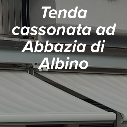
Tenda
cassonata ad
Abbazia di
Albino