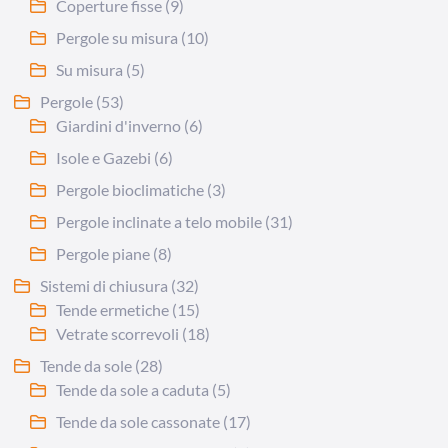
Coperture fisse
(9)
Pergole su misura
(10)
Su misura
(5)
Pergole
(53)
Giardini d'inverno
(6)
Isole e Gazebi
(6)
Pergole bioclimatiche
(3)
Pergole inclinate a telo mobile
(31)
Pergole piane
(8)
Sistemi di chiusura
(32)
Tende ermetiche
(15)
Vetrate scorrevoli
(18)
Tende da sole
(28)
Tende da sole a caduta
(5)
Tende da sole cassonate
(17)