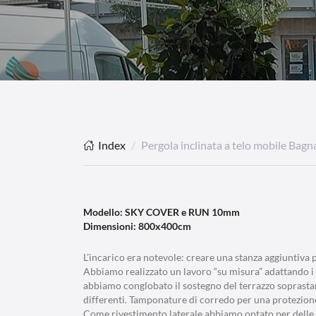
Index
Pergola inclinata a telo mobile Bagn
Modello: SKY COVER e RUN 10mm
Dimensioni: 800x400cm
L’incarico era notevole: creare una stanza aggiuntiva 
Abbiamo realizzato un lavoro “su misura” adattando i 
abbiamo conglobato il sostegno del terrazzo soprasta
differenti. Tamponature di corredo per una protezione d
Come rivestimento laterale abbiamo optato per delle