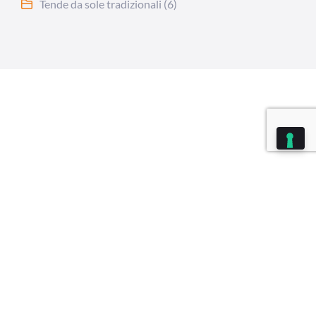
Tende da sole tradizionali
(6)
sa categoria