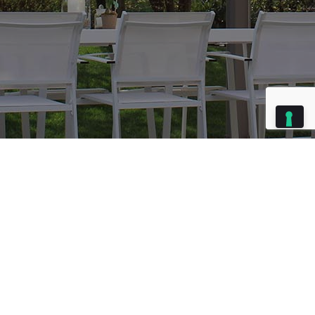
Index
Gazebo a Pradalunga
Marzo 19, 2024
Modello: VELA 120
Dimensioni: 400x400cm
Arredare un giardino può essere una cosa facile, valorizzarlo non lo