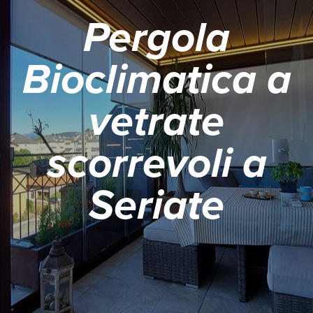
Pergola
Bioclimatica a
vetrate
scorrevoli a
Seriate