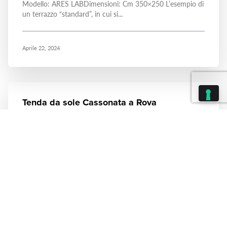
Modello: ARES LABDimensioni: Cm 350×250 L’esempio di
un terrazzo “standard”, in cui si...
Aprile 22, 2024
Tenda da sole Cassonata a Rova
Modello: DOMEADimensioni: Cm 400×310 E’ possibile
scegliere una tenda diversa dallo...
Aprile 22, 2024
Tenda da sole Tradizionale a Carobbio